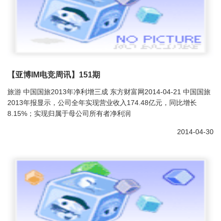
【亚博IM电竞周讯】151期
旅游 中国国旅2013年净利增三成 东方财富网2014-04-21 中国国旅
2013年报显示，公司全年实现营业收入174.48亿元，同比增长
8.15%；实现归属于母公司所有者净利润
2014-04-30