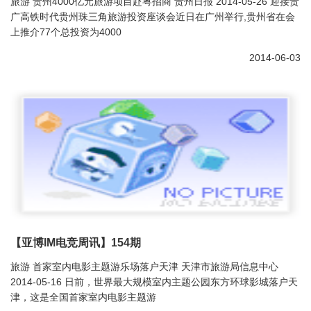
旅游 贵州4000亿元旅游项目赴粤招商 贵州日报 2014-05-26 迎接贵
广高铁时代贵州珠三角旅游投资座谈会近日在广州举行,贵州省在会
上推介77个总投资为4000
2014-06-03
【亚博IM电竞周讯】154期
旅游 首家室内电影主题游乐场落户天津 天津市旅游局信息中心
2014-05-16 日前，世界最大规模室内主题公园东方环球影城落户天
津，这是全国首家室内电影主题游