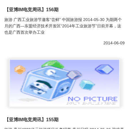
【亚博IM电竞周讯】156期
旅游 广西工业旅游节邀客“尝鲜” 中国旅游报 2014-05-30 为期两个
月的广西—东盟经济技术开发区“2014年工业旅游节”日前开幕，这
也是广西首次举办工业
2014-06-09
【亚博IM电竞周讯】155期