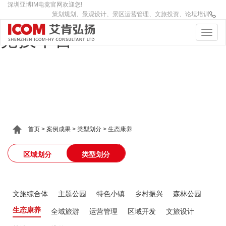
深圳亚博IM电竞官网欢迎您!
IM(股份有限公司)电竞-电子
策划规划、景观设计、景区运营管理、文旅投资、论坛培训
竞技平台
首页
>
案例成果
>
类型划分
>
生态康养
区域划分
类型划分
文旅综合体
主题公园
特色小镇
乡村振兴
森林公园
生态康养
全域旅游
运营管理
区域开发
文旅设计