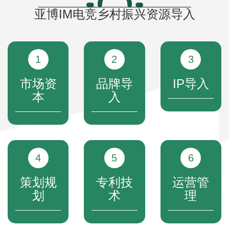
亚博IM电竞乡村振兴资源导入
1
2
3
市场资
品牌导
IP导入
本
入
4
5
6
策划规
专利技
运营管
划
术
理