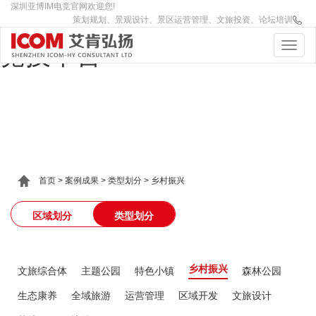
深圳亚博IM电竞官网欢迎您!
IM(股份有限公司)电竞-电子
策划规划、景观设计、景区运营管理、文旅投资、论坛培训
竞技平台
首页
>
案例成果
>
类型划分
>
乡村振兴
区域划分
类型划分
乡村振兴
文旅综合体
主题公园
特色小镇
森林公园
生态康养
全域旅游
运营管理
区域开发
文旅设计